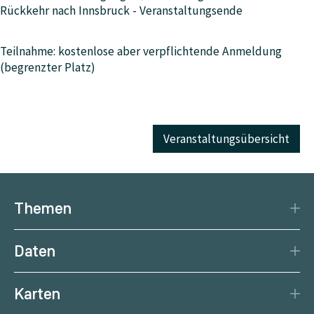
Rückkehr nach Innsbruck - Veranstaltungsende
Teilnahme: kostenlose aber verpflichtende Anmeldung
(begrenzter Platz)
Veranstaltungsübersicht
Themen
Katastrophenschutz
Daten
Klima
Datengrundlage
Natürliche Ressourcen
Karten
Datenzentrum