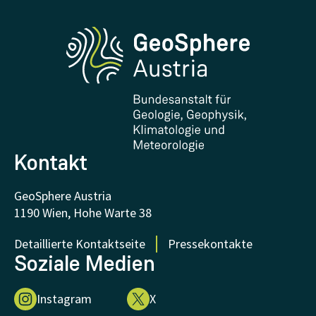
Erdbeben melden
Medien
Phenowatch.at
Kontakt und Besuch
Forschung und Kooperationen
Downloads
Zertifikate und Auszeichnungen
FAQ - Häufig gestellte Fragen
Forschung unterstützen
Kontakt
GeoSphere Austria
1190 Wien, Hohe Warte 38
Detaillierte Kontaktseite
Pressekontakte
Soziale Medien
Instagram
X