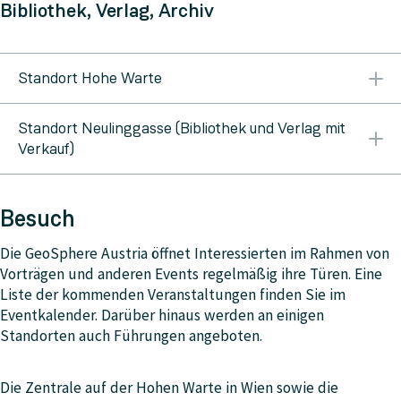
Bibliothek, Verlag, Archiv
Standort Hohe Warte
Zugang nach Vereinbarung unter: E-Mail:
geosphere-
Standort Neulinggasse (Bibliothek und Verlag mit
bibliothek@geosphere.at
Katalog
Verkauf)
Montag bis Donnerstag: 09:00–12:00 Montag,
Donnerstag: 13:00–16:00 Eingeschränkter Betrieb
Besuch
während der Urlaubszeiten E-Mail:
geosphere-
bibliothek@geosphere.at
Katalog
Die GeoSphere Austria öffnet Interessierten im Rahmen von
Vorträgen und anderen Events regelmäßig ihre Türen. Eine
Liste der kommenden Veranstaltungen finden Sie im
Eventkalender. Darüber hinaus werden an einigen
Standorten auch Führungen angeboten.
Die Zentrale auf der Hohen Warte in Wien sowie die