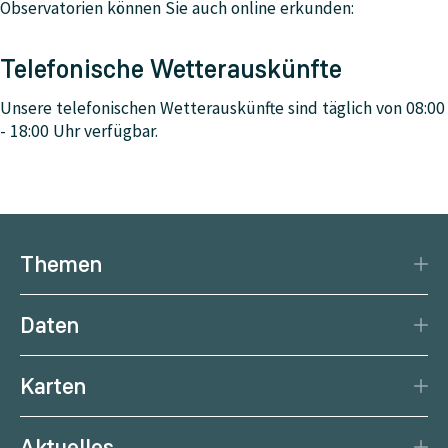
Observatorien können Sie auch online erkunden:
Telefonische Wetterauskünfte
Unsere telefonischen Wetterauskünfte sind täglich von 08:00
- 18:00 Uhr verfügbar.
Themen
Katastrophenschutz
Daten
Klima
Datengrundlage
Natürliche Ressourcen
Karten
Datenzentrum
Aktuelle Erdbeben
Services
Aktuelles