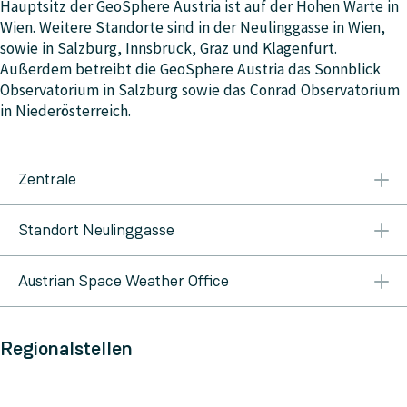
Hauptsitz der GeoSphere Austria ist auf der Hohen Warte in
Wien. Weitere Standorte sind in der Neulinggasse in Wien,
sowie in Salzburg, Innsbruck, Graz und Klagenfurt.
Außerdem betreibt die GeoSphere Austria das Sonnblick
Observatorium in Salzburg sowie das Conrad Observatorium
in Niederösterreich.
Zentrale
Hohe Warte 38 1190 Wien T. +43 1 36026 E-Mail:
Standort Neulinggasse
kontakt@geosphere.at
Neulinggasse 38 1030 Wien T.: +43 1 7125674 E-Mail:
Austrian Space Weather Office
kontakt@geosphere.at
Reininghausstraße 3 8020 Graz E-Mail:
weltraumwetter@geosphere.at
Webseite
Regionalstellen