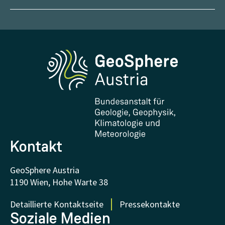
Management
Geowissenschaftliche Karten
Wetter melden
Karriere
Klimaportal
Erdbeben melden
Medien
Phenowatch.at
Kontakt und Besuch
Forschung und Kooperationen
Downloads
Zertifikate und Auszeichnungen
FAQ - Häufig gestellte Fragen
Forschung unterstützen
Kontakt
GeoSphere Austria
1190 Wien, Hohe Warte 38
Detaillierte Kontaktseite
Pressekontakte
Soziale Medien