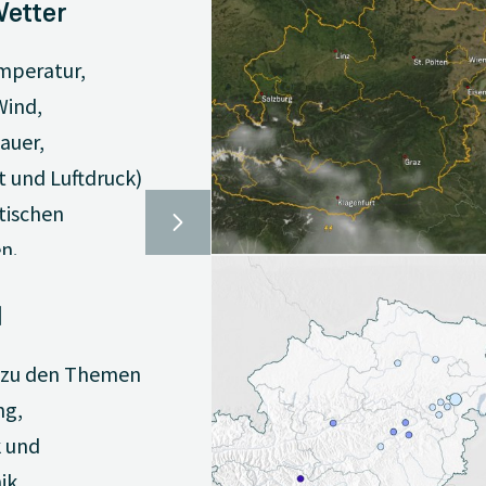
Wetter
mperatur,
Wind,
auer,
t und Luftdruck)
tischen
n.
l
 zu den Themen
ng,
k und
ik.