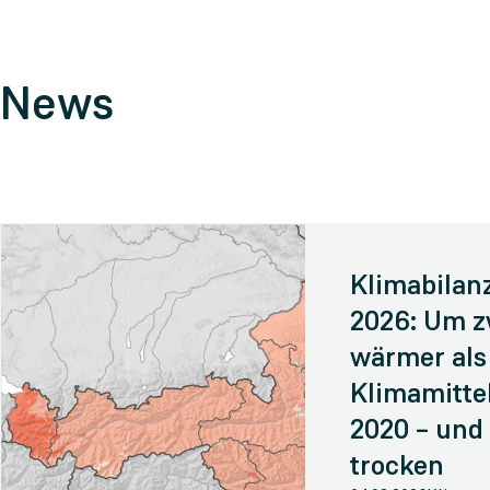
News
Klimabilanz
2026: Um z
wärmer als
Klimamittel
2020 – und
trocken