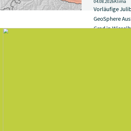
04.08.2026
Klima
Vorläufige Juli
GeoSphere Austr
Grad in Wiesel
der Allzeit-Jul
Jahr 1983 deut
Österreich – un
der Osten – hat
nicht nur mit 
Temperaturen 
sondern auch m
Trockenheit. 
Messstellen la
Niederschlagsde