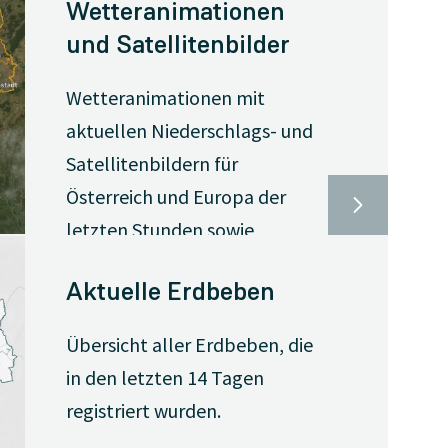
Wetteranimationen
und Satellitenbilder
Wetteranimationen mit
aktuellen Niederschlags- und
Satellitenbildern für
Österreich und Europa der
letzten Stunden sowie
Vorhersageanimationen für
Aktuelle Erdbeben
Österreich zu Temperatur,
Niederschlag, Wind, Windböen
Übersicht aller Erdbeben, die
und Bewölkung für die
in den letzten 14 Tagen
nächsten Tage.
registriert wurden.