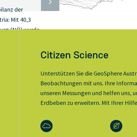
bilanz der
ia: Mit 40,3
burg (NÖ) wurde
irekord aus dem
lich überboten.
Citizen Science
d da vor allem
te im Juli aber
Unterstützen Sie die GeoSphere Austri
extremen
Beobachtungen mit uns. Ihre Informa
zu kämpfen,
unseren Messungen und helfen uns, u
it massiver
Erdbeben zu erweitern. Mit Ihrer Hilf
An manchen
g das
fizit bei 90