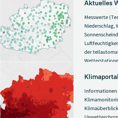
Aktuelles 
Messwerte (Te
Niederschlag, 
Sonnenscheind
Luftfeuchtigkei
der teilautoma
Wetterstatione
Klimaporta
Informationen
Klimamonitori
Klimaüberblic
Unwetterchron