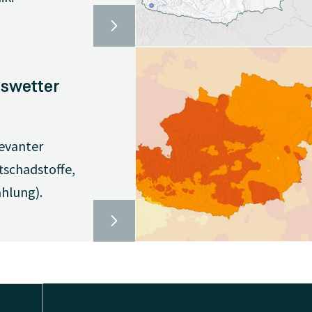
swetter
evanter
tschadstoffe,
ahlung).