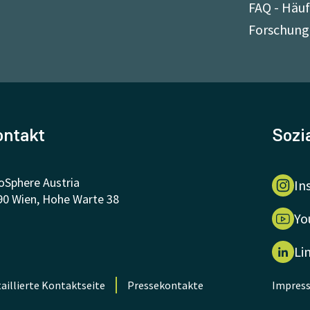
FAQ - Häuf
Forschung
ontakt
Sozi
oSphere Austria
In
90 Wien, Hohe Warte 38
Yo
Li
aillierte Kontaktseite
Pressekontakte
Impres