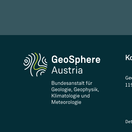
K
Ge
11
Det