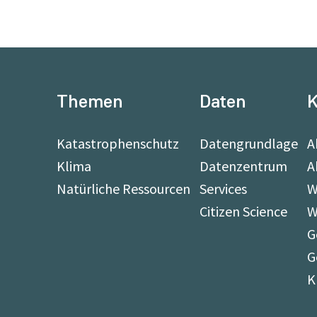
Themen
Daten
K
Katastrophenschutz
Datengrundlage
A
Klima
Datenzentrum
A
Natürliche Ressourcen
Services
W
Citizen Science
W
G
G
K