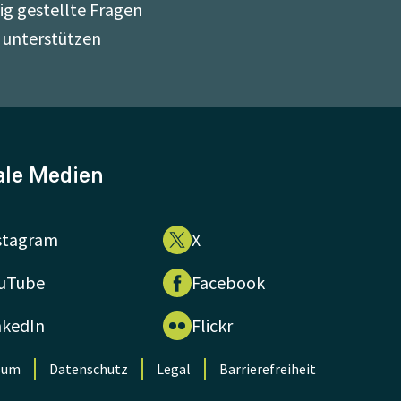
ig gestellte Fragen
 unterstützen
ale Medien
stagram
X
uTube
Facebook
nkedIn
Flickr
sum
Datenschutz
Legal
Barrierefreiheit