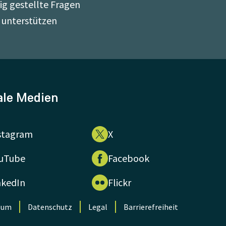
ig gestellte Fragen
 unterstützen
ale Medien
stagram
X
uTube
Facebook
nkedIn
Flickr
sum
Datenschutz
Legal
Barrierefreiheit