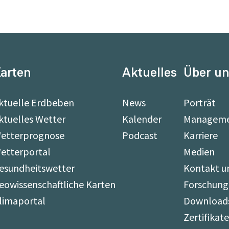
arten
Aktuelles
Über u
ktuelle Erdbeben
News
Porträt
ktuelles Wetter
Kalender
Managem
etterprognose
Podcast
Karriere
etterportal
Medien
esundheitswetter
Kontakt u
eowissenschaftliche Karten
Forschung
limaportal
Download
Zertifikat