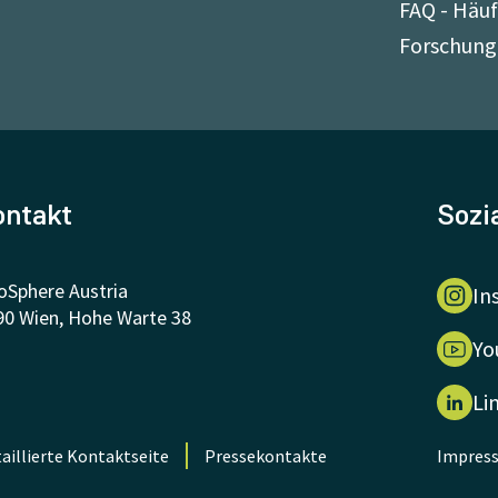
FAQ - Häuf
Forschung
ontakt
Sozi
oSphere Austria
In
90 Wien, Hohe Warte 38
Yo
Li
aillierte Kontaktseite
Pressekontakte
Impres