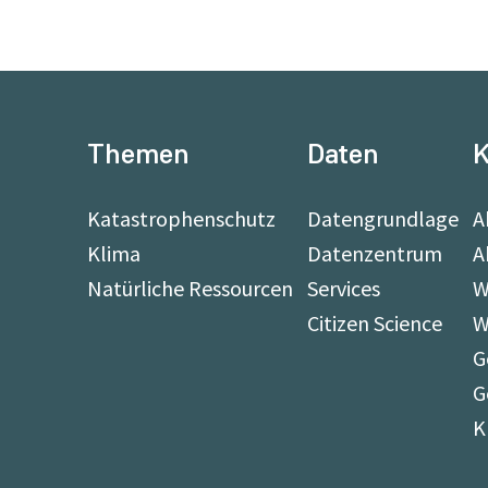
Themen
Daten
K
Katastrophenschutz
Datengrundlage
A
Klima
Datenzentrum
A
Natürliche Ressourcen
Services
W
Citizen Science
W
G
G
K