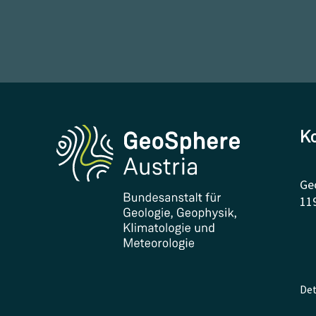
K
Ge
11
Det