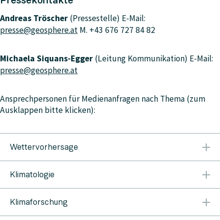
Pressekontakte
Andreas Tröscher
(Pressestelle) E-Mail:
presse@geosphere.at
M. +43 676 727 84 82
Michaela Siquans-Egger
(Leitung Kommunikation) E-Mail:
presse@geosphere.at
Ansprechpersonen für Medienanfragen nach Thema (zum
Ausklappen bitte klicken):
Wettervorhersage
Österreich & Wien, Niederösterreich, Burgenland
T:
Klimatologie
+43 1 360 26 2311
Kärnten
T: +43 463 414 43
Salzburg & Oberösterreich
T. +43 662 626 301 3612
Alexander Orlik
M. +43 664 618 01 35 T. +43 1 360 26
Steiermark
T. +43 316 242 200
Tirol & Vorarlberg
T.
Klimaforschung
2209
alexander.orlik@geosphere.at
Peter Müller
M.
+43 512 285 598 3510
+43 664 886 134 58
peter.mueller@geosphere.at