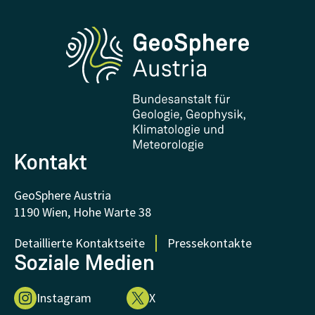
Erdbeben melden
Medien
Phenowatch.at
Kontakt und Besuch
Forschung und Kooperationen
Downloads
Zertifikate und Auszeichnungen
FAQ - Häufig gestellte Fragen
Forschung unterstützen
Kontakt
GeoSphere Austria
1190 Wien, Hohe Warte 38
Detaillierte Kontaktseite
Pressekontakte
Soziale Medien
Instagram
X