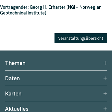
Vortragender: Georg H. Erharter (NGI – Norwegian
Geotechnical Institute)
Veranstaltungsübersicht
Themen
Katastrophenschutz
Daten
Klima
Datengrundlage
Natürliche Ressourcen
Karten
Datenzentrum
Aktuelle Erdbeben
Services
Aktuelles