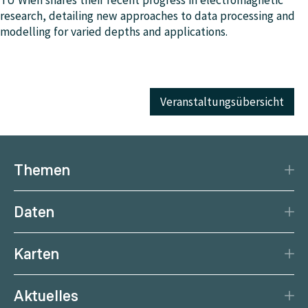
TU Wien shares their recent progress in electromagnetic
research, detailing new approaches to data processing and
modelling for varied depths and applications.
Veranstaltungsübersicht
Themen
Katastrophenschutz
Daten
Klima
Datengrundlage
Natürliche Ressourcen
Karten
Datenzentrum
Aktuelle Erdbeben
Services
Aktuelles
Aktuelles Wetter
Citizen Science