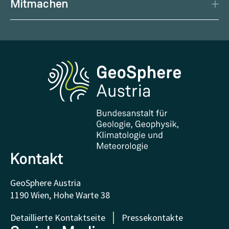
Mitmachen
Management
Geowissenschaftliche Karten
Wetter melden
Karriere
Klimaportal
Erdbeben melden
Medien
Phenowatch.at
Kontakt und Besuch
Forschung und Kooperationen
Downloads
Zertifikate und Auszeichnungen
FAQ - Häufig gestellte Fragen
Forschung unterstützen
Kontakt
GeoSphere Austria
1190 Wien, Hohe Warte 38
Detaillierte Kontaktseite
Pressekontakte