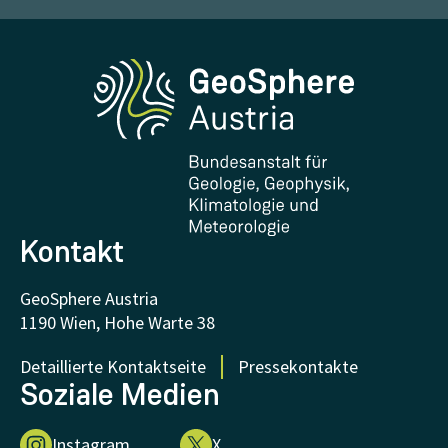
Erdbeben melden
Medien
Phenowatch.at
Kontakt und Besuch
Forschung und Kooperationen
Downloads
Zertifikate und Auszeichnungen
FAQ - Häufig gestellte Fragen
Forschung unterstützen
Kontakt
GeoSphere Austria
1190 Wien, Hohe Warte 38
Detaillierte Kontaktseite
Pressekontakte
Soziale Medien
Instagram
X