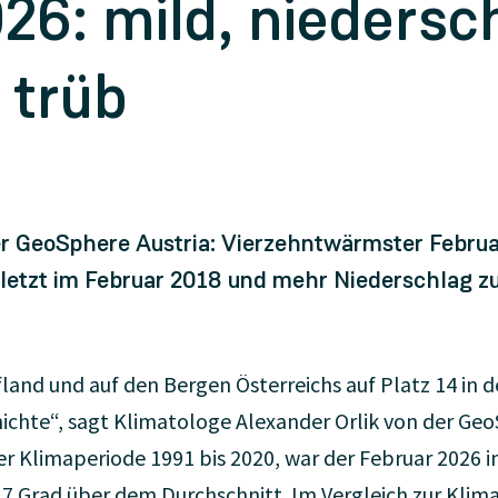
26: mild, niedersc
 trüb
er GeoSphere Austria: Vierzehntwärmster Febru
etzt im Februar 2018 und mehr Niederschlag zul
fland und auf den Bergen Österreichs auf Platz 14 in 
hte“, sagt Klimatologe Alexander Orlik von der GeoS
er Klimaperiode 1991 bis 2020, war der Februar 2026 i
7 Grad über dem Durchschnitt. Im Vergleich zur Klima