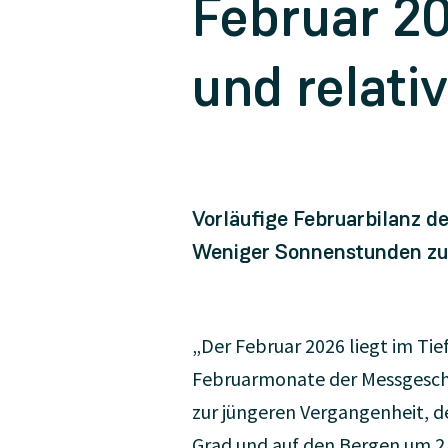
Februar 20
und relativ
Vorläufige Februarbilanz d
Weniger Sonnenstunden zul
„Der Februar 2026 liegt im Tie
Februarmonate der Messgeschic
zur jüngeren Vergangenheit, d
Grad und auf den Bergen um 2,