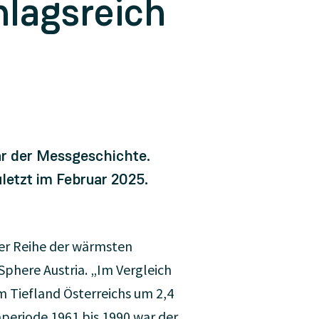
hlagsreich
ar der Messgeschichte.
etzt im Februar 2025.
der Reihe der wärmsten
phere Austria. „Im Vergleich
m Tiefland Österreichs um 2,4
periode 1961 bis 1990 war der