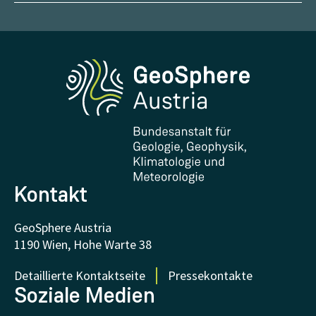
Wetter melden
Karriere
Klimaportal
Erdbeben melden
Medien
Phenowatch.at
Kontakt und Besuch
Forschung und Kooperationen
Downloads
Zertifikate und Auszeichnungen
FAQ - Häufig gestellte Fragen
Forschung unterstützen
Kontakt
GeoSphere Austria
1190 Wien, Hohe Warte 38
Detaillierte Kontaktseite
Pressekontakte
Soziale Medien