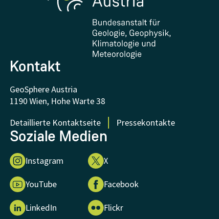
Downloads
Zertifikate und Auszeichnungen
FAQ - Häufig gestellte Fragen
Forschung unterstützen
Kontakt
GeoSphere Austria
1190 Wien, Hohe Warte 38
Detaillierte Kontaktseite
Pressekontakte
Soziale Medien
Instagram
X
YouTube
Facebook
LinkedIn
Flickr