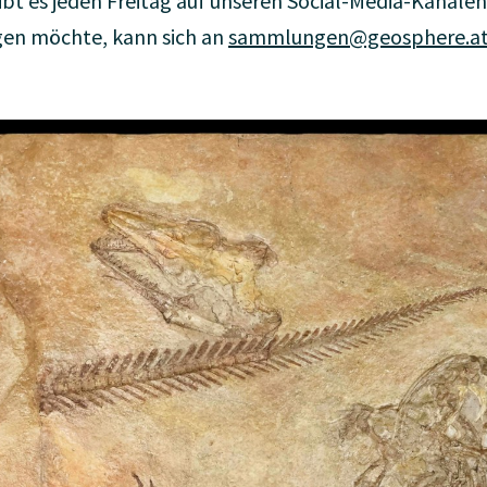
bt es jeden Freitag auf unseren Social-Media-Kanälen b
gen möchte, kann sich an
sammlungen@geosphere.a