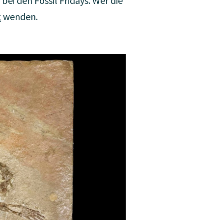
ei den Fossil Fridays. Wer die
t
wenden.