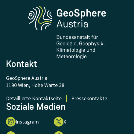
Phenowatch.at
Kontakt und Besuch
Forschung und Kooperationen
Downloads
Zertifikate und Auszeichnungen
FAQ - Häufig gestellte Fragen
Forschung unterstützen
Kontakt
GeoSphere Austria
1190 Wien, Hohe Warte 38
Detaillierte Kontaktseite
Pressekontakte
Soziale Medien
Instagram
X