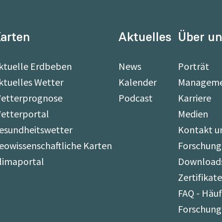
arten
Aktuelles
Über u
ktuelle Erdbeben
News
Porträt
ktuelles Wetter
Kalender
Managem
etterprognose
Podcast
Karriere
etterportal
Medien
esundheitswetter
Kontakt u
eowissenschaftliche Karten
Forschung
limaportal
Download
Zertifikat
FAQ - Häuf
Forschung