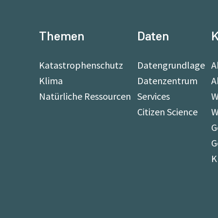
Themen
Daten
K
Katastrophenschutz
Datengrundlage
A
Klima
Datenzentrum
A
Natürliche Ressourcen
Services
W
Citizen Science
W
G
G
K