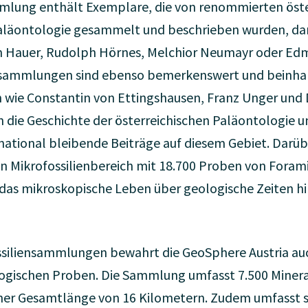
lung enthält Exemplare, die von renommierten öste
aläontologie gesammelt und beschrieben wurden, da
Hauer, Rudolph Hörnes, Melchior Neumayr oder Edmu
ensammlungen sind ebenso bemerkenswert und beinhal
 wie Constantin von Ettingshausen, Franz Unger und
n die Geschichte der österreichischen Paläontologie u
rnational bleibende Beiträge auf diesem Gebiet. Darüb
n Mikrofossilienbereich mit 18.700 Proben von Foram
in das mikroskopische Leben über geologische Zeiten h
iliensammlungen bewahrt die GeoSphere Austria auc
ogischen Proben. Die Sammlung umfasst 7.500 Minera
ner Gesamtlänge von 16 Kilometern. Zudem umfasst s