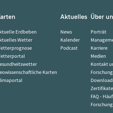
arten
Aktuelles
Über u
ktuelle Erdbeben
News
Porträt
ktuelles Wetter
Kalender
Managem
etterprognose
Podcast
Karriere
etterportal
Medien
esundheitswetter
Kontakt u
eowissenschaftliche Karten
Forschung
limaportal
Download
Zertifikat
FAQ - Häuf
Forschung