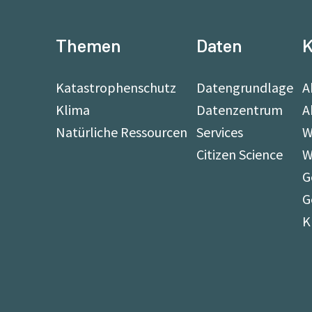
Themen
Daten
K
Katastrophenschutz
Datengrundlage
A
Klima
Datenzentrum
A
Natürliche Ressourcen
Services
W
Citizen Science
W
G
G
K