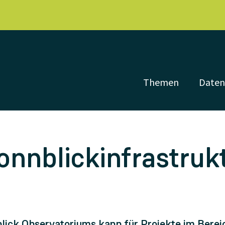
Themen
Date
nnblickinfrastruk
blick Observatoriums kann für Projekte im Berei