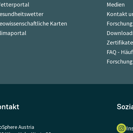
etterportal
Medien
esundheitswetter
Kontakt u
eowissenschaftliche Karten
Forschung
limaportal
Download
Zertifikat
FAQ - Häuf
Forschung
ontakt
Sozi
oSphere Austria
In