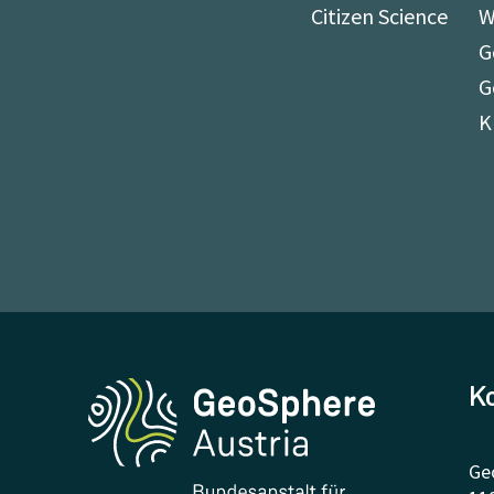
Citizen Science
W
G
G
K
K
Ge