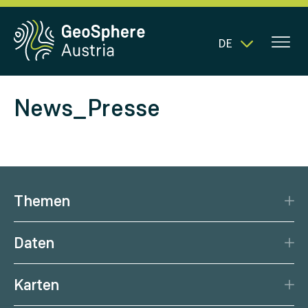
DE
News_Presse
Themen
Katastrophenschutz
Daten
Klima
Datengrundlage
Natürliche Ressourcen
Karten
Datenzentrum