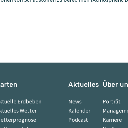
arten
Aktuelles
Über u
ktuelle Erdbeben
News
Porträt
ktuelles Wetter
Kalender
Managem
etterprognose
Podcast
Karriere