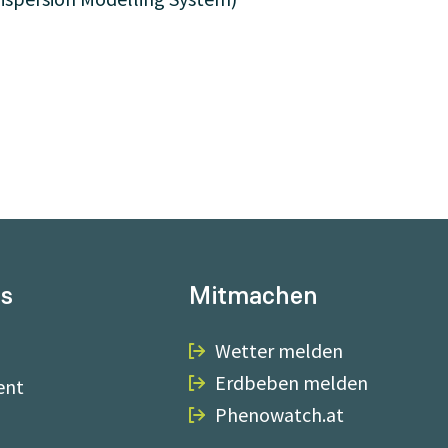
ns
Mitmachen
Wetter melden
Erdbeben melden
ent
Phenowatch.at