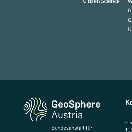
Citizen Science
W
G
G
K
K
Ge
11