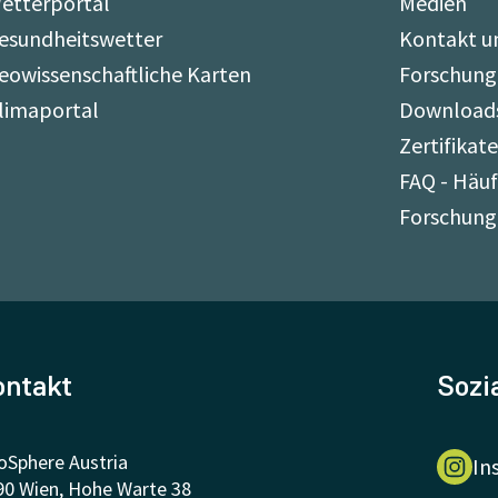
etterportal
Medien
esundheitswetter
Kontakt u
eowissenschaftliche Karten
Forschung
limaportal
Download
Zertifikat
FAQ - Häuf
Forschung
ontakt
Sozi
oSphere Austria
In
90 Wien, Hohe Warte 38