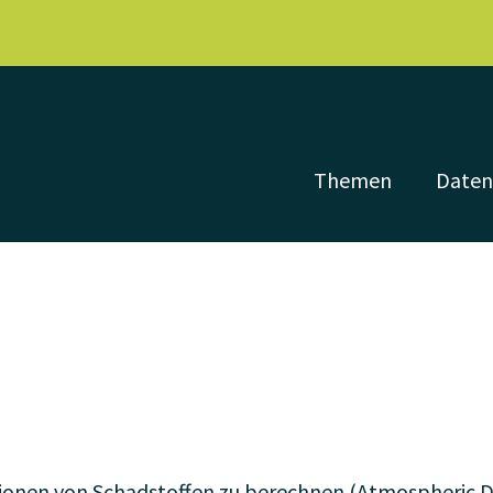
Themen
Date
ionen von Schadstoffen zu berechnen (Atmospheric D