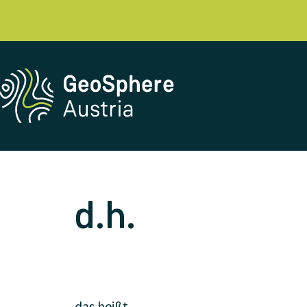
d.h.
das heißt