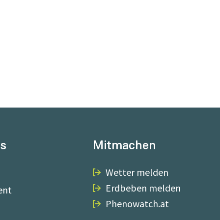
ns
Mitmachen
Wetter melden
Erdbeben melden
ent
Phenowatch.at