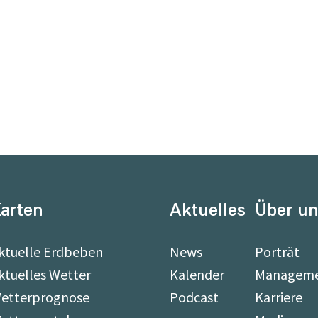
arten
Aktuelles
Über u
ktuelle Erdbeben
News
Porträt
ktuelles Wetter
Kalender
Managem
etterprognose
Podcast
Karriere