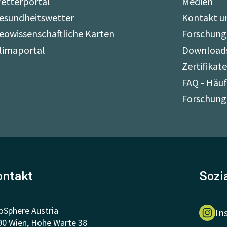
etterportal
Medien
esundheitswetter
Kontakt u
eowissenschaftliche Karten
Forschung
limaportal
Download
Zertifikat
FAQ - Häuf
Forschung
ontakt
Sozi
oSphere Austria
In
90 Wien, Hohe Warte 38