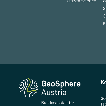
Citizen Science
W
G
G
K
K
Ge
11