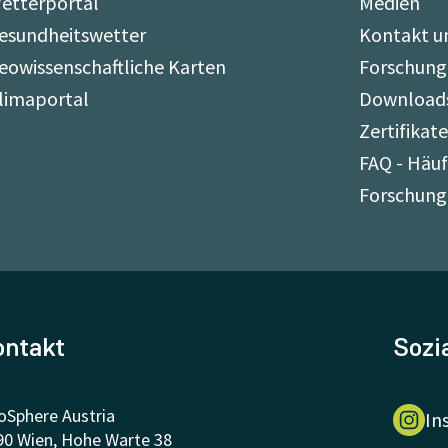
etterportal
Medien
esundheitswetter
Kontakt u
eowissenschaftliche Karten
Forschung
limaportal
Download
Zertifikat
FAQ - Häuf
Forschung
ontakt
Sozi
oSphere Austria
In
90 Wien, Hohe Warte 38