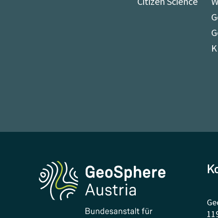
Citizen Science
W
G
G
K
K
Ge
11