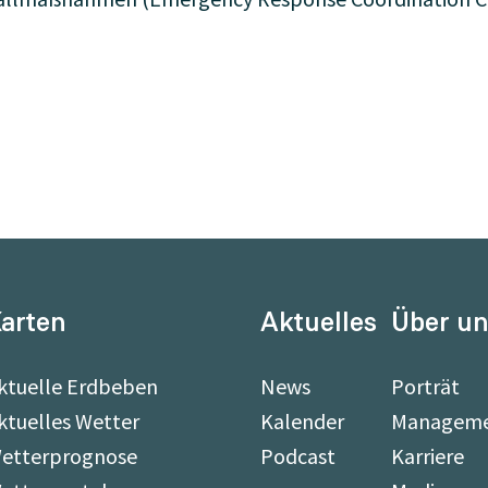
arten
Aktuelles
Über u
ktuelle Erdbeben
News
Porträt
ktuelles Wetter
Kalender
Managem
etterprognose
Podcast
Karriere