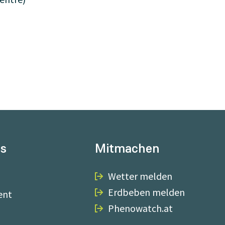
ns
Mitmachen
Wetter melden
Erdbeben melden
ent
Phenowatch.at