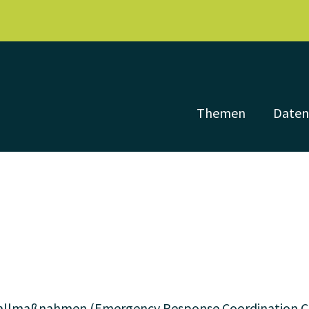
Themen
Date
tfallmaßnahmen (Emergency Response Coordination C