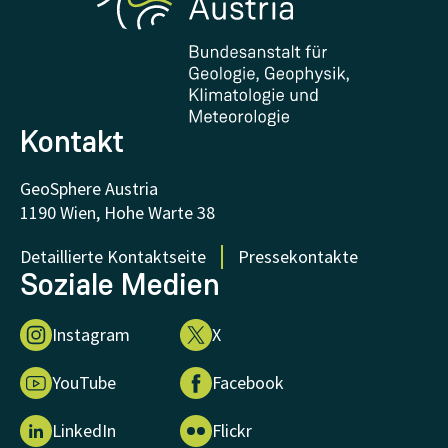
Downloads
Zertifikate und Auszeichnungen
FAQ - Häufig gestellte Fragen
Forschung unterstützen
Kontakt
GeoSphere Austria
1190 Wien, Hohe Warte 38
Detaillierte Kontaktseite
Pressekontakte
Soziale Medien
Instagram
X
YouTube
Facebook
LinkedIn
Flickr