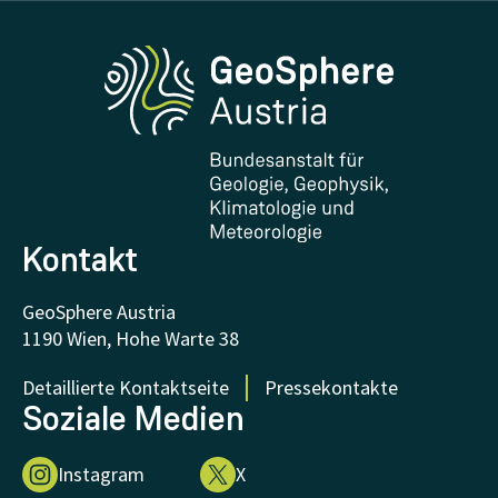
Erdbeben melden
Medien
Phenowatch.at
Kontakt und Besuch
Forschung und Kooperationen
Downloads
Zertifikate und Auszeichnungen
FAQ - Häufig gestellte Fragen
Forschung unterstützen
Kontakt
GeoSphere Austria
1190 Wien, Hohe Warte 38
Detaillierte Kontaktseite
Pressekontakte
Soziale Medien
Instagram
X