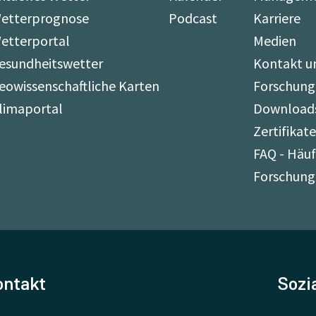
etterprognose
Podcast
Karriere
etterportal
Medien
esundheitswetter
Kontakt u
eowissenschaftliche Karten
Forschung
limaportal
Download
Zertifikat
FAQ - Häuf
Forschung
ontakt
Sozi