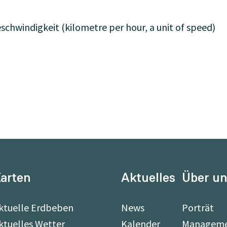
schwindigkeit (kilometre per hour, a unit of speed)
arten
Aktuelles
Über u
ktuelle Erdbeben
News
Porträt
ktuelles Wetter
Kalender
Managem