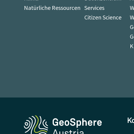
Natürliche Ressourcen
Services
W
Citizen Science
W
G
G
K
K