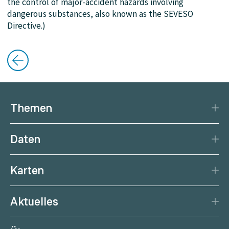
the control of major-accident hazards involving
dangerous substances, also known as the SEVESO
Directive.)
Themen
Katastrophenschutz
Daten
Klima
Datengrundlage
Natürliche Ressourcen
Karten
Datenzentrum
Aktuelle Erdbeben
Services
Aktuelles
Aktuelles Wetter
Citizen Science
News
Wetterprognose