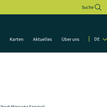
Suche
DE
n
Karten
Aktuelles
Über uns
Short Message Service)