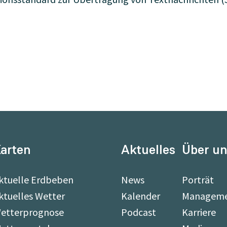
arten
Aktuelles
Über u
ktuelle Erdbeben
News
Porträt
ktuelles Wetter
Kalender
Managem
etterprognose
Podcast
Karriere