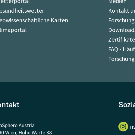
etterportal
Medien
esundheitswetter
Kontakt u
eowissenschaftliche Karten
Forschung
limaportal
Download
Zertifikat
FAQ - Häuf
Forschung
ontakt
Sozi
oSphere Austria
In
90 Wien, Hohe Warte 38