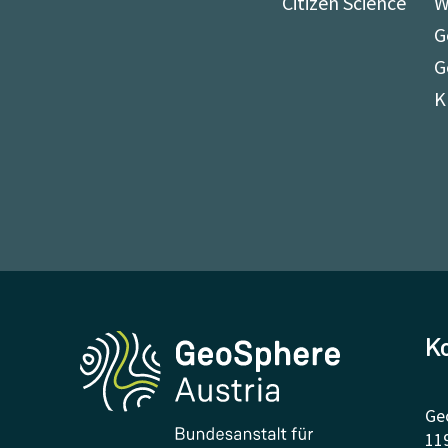
Citizen Science
W
G
G
K
K
Ge
11