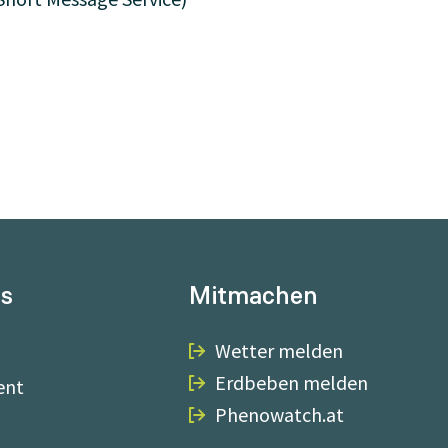
ns
Mitmachen
Wetter melden
Erdbeben melden
ent
Phenowatch.at