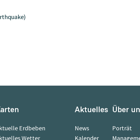
rthquake)
arten
Aktuelles
Über u
ktuelle Erdbeben
News
Porträt
ktuelles Wetter
Kalender
Managem