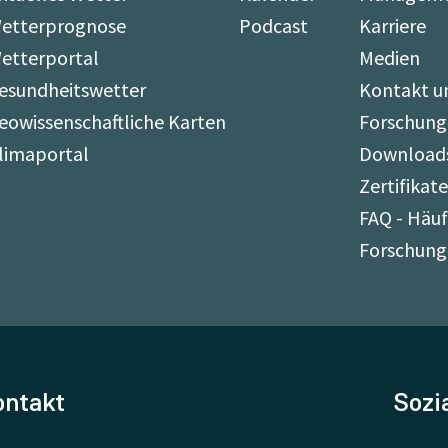
etterprognose
Podcast
Karriere
etterportal
Medien
esundheitswetter
Kontakt u
eowissenschaftliche Karten
Forschung
limaportal
Download
Zertifikat
FAQ - Häuf
Forschung
ontakt
Sozi