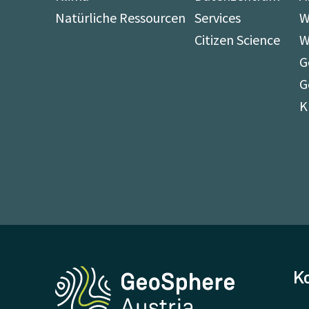
Natürliche Ressourcen
Services
W
Citizen Science
W
G
G
K
K