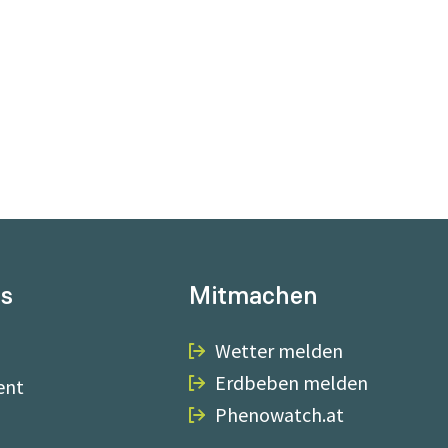
ns
Mitmachen
Wetter melden
Erdbeben melden
ent
Phenowatch.at