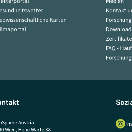
etterportal
Medien
esundheitswetter
Kontakt u
eowissenschaftliche Karten
Forschung
limaportal
Download
Zertifikat
FAQ - Häuf
Forschung
ontakt
Sozi
oSphere Austria
In
90 Wien, Hohe Warte 38