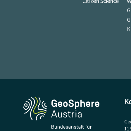
Citizen Science
W
G
G
K
K
Ge
11