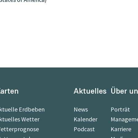
arten
Aktuelles
Über u
ktuelle Erdbeben
News
Porträt
ktuelles Wetter
Kalender
Managem
etterprognose
Podcast
Karriere