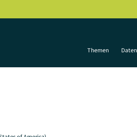
Themen
Date
States of America)