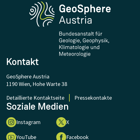
Phenowatch.at
Kontakt und Besuch
Forschung und Kooperationen
Downloads
Zertifikate und Auszeichnungen
FAQ - Häufig gestellte Fragen
Forschung unterstützen
Kontakt
GeoSphere Austria
1190 Wien, Hohe Warte 38
Detaillierte Kontaktseite
Pressekontakte
Soziale Medien
Instagram
X
YouTube
Facebook