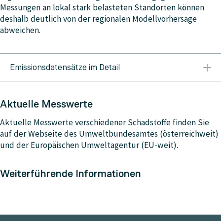
Messungen an lokal stark belasteten Standorten können
deshalb deutlich von der regionalen Modellvorhersage
abweichen.
Emissionsdatensätze im Detail
Die wichtigsten Eingangsdaten für die Modellierung
sind Emissionen. Die Mitgliedstaaten der Europäischen
Aktuelle Messwerte
Union (EU) müssen die jährlichen Emissionssummen
aus verschiedenen Sektoren (Verkehr, Industrie etc.)
Aktuelle Messwerte verschiedener Schadstoffe finden Sie
melden. Vom Copernicus Atmosphere Monitoring
auf der Webseite des Umweltbundesamtes (österreichweit)
Service (
CAMS
) werden diese Emissionen mit jenen aus
und der Europäischen Umweltagentur (EU-weit).
Nicht-EU-Mitgliedstaaten verschnitten und
homogenisiert.
Weiterführende Informationen
In den Vorhersagen der GeoSphere Austria werden
globale und regionale CAMS-Emissionsdatensätze
verwendet, also
CAMS-GLOB-ANT
und
CAMS-REG-ANT
,