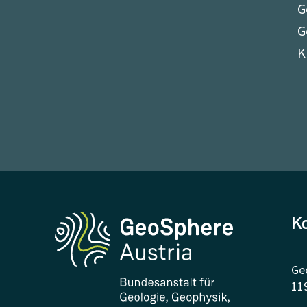
G
G
K
K
Ge
11