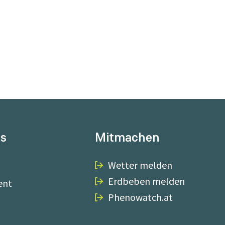
ns
Mitmachen
Wetter melden
Erdbeben melden
ent
Phenowatch.at