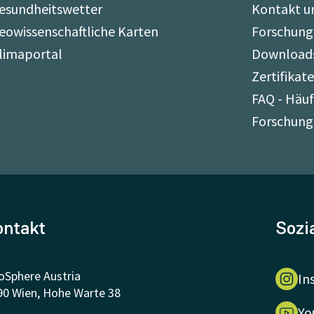
esundheitswetter
Kontakt u
eowissenschaftliche Karten
Forschung
limaportal
Download
Zertifikat
FAQ - Häuf
Forschung
ontakt
Sozi
oSphere Austria
In
90 Wien, Hohe Warte 38
Yo