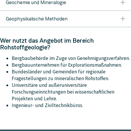
Geochemie und Mineralogie
Röntgenstrahlfluoreszenz und Massenspektrometrie
Geophysikalische Methoden
zur Bestimmung des Gesteinschemismus.
Rasterelektronenmikroskop zur Analytik an
Refraktionsseismik mittels Hammerschlag und
Mineralen.
Wer nutzt das Angebot im Bereich
Seismograph zeigt Schichtgrenzen im Untergrund.
Röntgenstrahldiffraktometrie für mineralogische
Rohstoffgeologie?
Magnetik erkennt z.B. Gesteinskörper mit erhöhtem
Zusammensetzung.
Gehalt an eisenhaltigen Mineralen.
Bergbaubehörde im Zuge von Genehmigungsverfahren.
Mobile Spektrometer für mineralogische und
Geoelektrische Widerstands- bzw.
Bergbauunternehmen für Explorationsmaßnahmen.
geochemische Analysen im Gelände.
elektromagnetische Induktionsmessungen zeigen
Bundesländer und Gemeinden für regionale
Sedigraph und Petroskop zur Bestimmung von
z.B. Unterschiede zwischen Erzkörpern oder
Fragestellungen zu mineralischen Rohstoffen.
Korngrößen und Gesteinsfracht.
Salzkörpern und taubem Nebengestein.
Universitäre und außeruniversitäre
Geochronologie von Gesteinen.
Georadar erlaubt mittles hochfrequenter,
Forschungseinrichtungen bei wissenschaftlichen
Spurenelement- und Isotopenanalytik in Mineralen.
elektromagnetischer Wellen eine Charakterisierung
Projekten und Lehre.
des Materials der oberen Schichten der Erdkruste.
Ingenieur- und Ziviltechnikbüros.