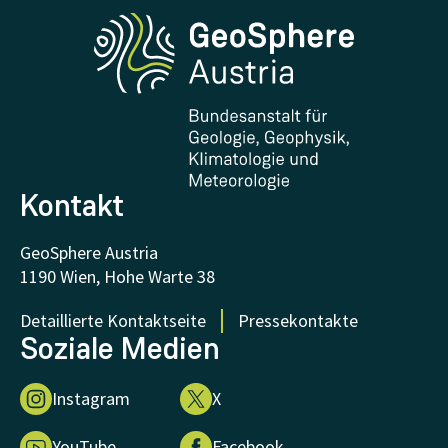
Phenowatch.at
Kontakt und Besuch
Forschung und Kooperationen
Downloads
Zertifikate und Auszeichnungen
FAQ - Häufig gestellte Fragen
Forschung unterstützen
Kontakt
GeoSphere Austria
1190 Wien, Hohe Warte 38
Detaillierte Kontaktseite
Pressekontakte
Soziale Medien
Instagram
X
YouTube
Facebook