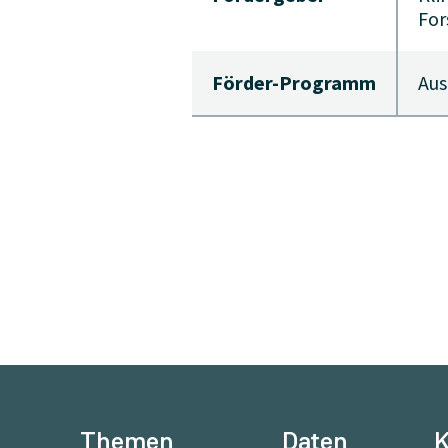
For
Förder-Programm
Aus
Themen
Daten
K