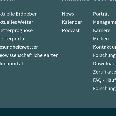
ktuelle Erdbeben
News
Porträt
ktuelles Wetter
Kalender
Managem
etterprognose
Podcast
Karriere
etterportal
Medien
esundheitswetter
Kontakt u
eowissenschaftliche Karten
Forschung
limaportal
Download
Zertifikat
FAQ - Häuf
Forschung