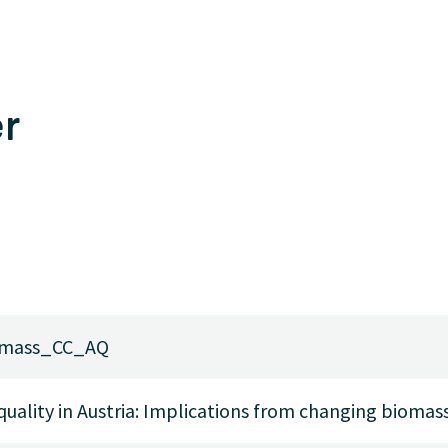
er
omass_CC_AQ
 quality in Austria: Implications from changing bioma