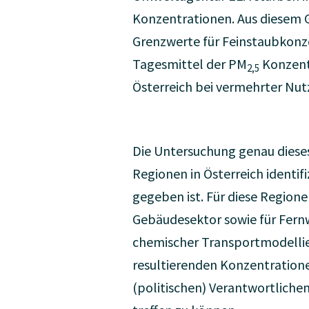
Konzentrationen. Aus diesem G
Grenzwerte für Feinstaubkonzen
Tagesmittel der PM
Konzentr
2,5
Österreich bei vermehrter Nut
Die Untersuchung genau dieses
Regionen in Österreich identif
gegeben ist. Für diese Region
Gebäudesektor sowie für Fernw
chemischer Transportmodelli
resultierenden Konzentratione
(politischen) Verantwortlich