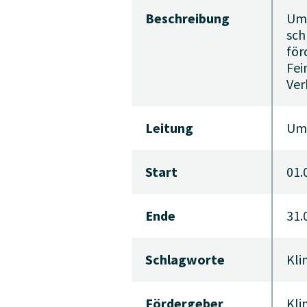
Beschreibung
Um 
sch
för
Fei
Ver
Leitung
Um
Start
01.
Ende
31.
Schlagworte
Kli
Fördergeber
Kli