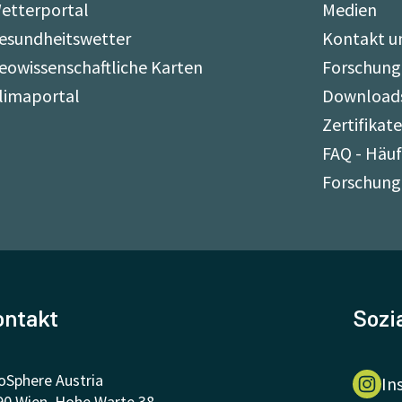
etterportal
Medien
esundheitswetter
Kontakt u
eowissenschaftliche Karten
Forschung
limaportal
Download
Zertifikat
FAQ - Häuf
Forschung
ontakt
Sozi
oSphere Austria
In
90 Wien, Hohe Warte 38