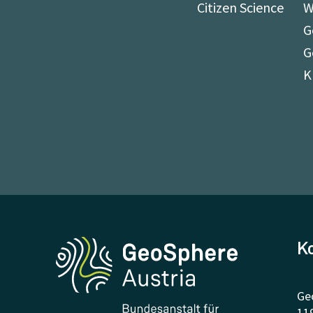
Citizen Science
W
G
G
K
K
Ge
11