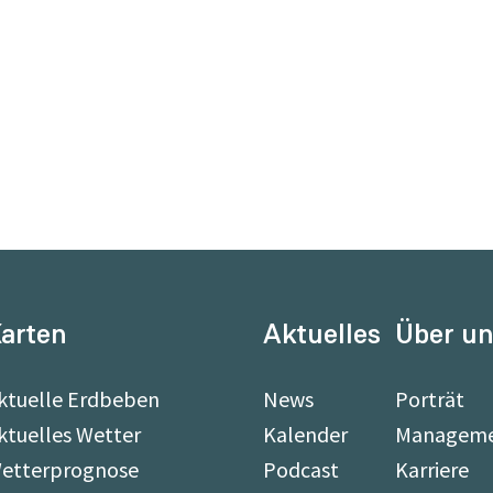
arten
Aktuelles
Über u
ktuelle Erdbeben
News
Porträt
ktuelles Wetter
Kalender
Managem
etterprognose
Podcast
Karriere