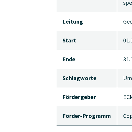
spe
Leitung
Geo
Start
01.
Ende
31.
Schlagworte
Umw
Fördergeber
EC
Förder-Programm
Cop