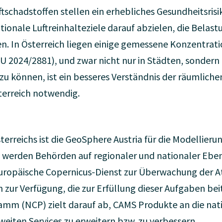
schadstoffen stellen ein erhebliches Gesundheitsrisi
ionale Luftreinhalteziele darauf abzielen, die Belast
ten. In Österreich liegen einige gemessene Konzentra
 2024/2881), und zwar nicht nur in Städten, sonder
können, ist ein besseres Verständnis der räumlichen 
terreich notwendig.
terreichs ist die GeoSphere Austria für die Modellier
rs werden Behörden auf regionaler und nationaler Ebe
 europäische Copernicus-Dienst zur Überwachung der 
zur Verfügung, die zur Erfüllung dieser Aufgaben bei
mm (NCP) zielt darauf ab, CAMS Produkte an die nat
eiten Services zu erweitern bzw. zu verbessern.