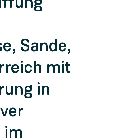
affung
se, Sande,
rreich mit
rung in
iver
 im