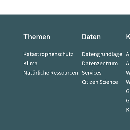
Themen
Daten
K
Katastrophenschutz
Datengrundlage
A
Klima
Datenzentrum
A
Natürliche Ressourcen
Services
W
Citizen Science
W
G
G
K