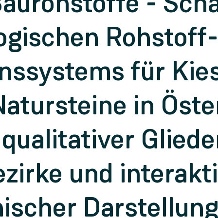
aurohstoffe - Sch
ogischen Rohstoff-
nssystems für Kie
atursteine in Öste
qualitativer Gliede
zirke und interakt
ischer Darstellung