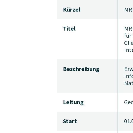
Kürzel
MRI
Titel
MRI
für
Gli
Int
Beschreibung
Erw
Inf
Nat
Leitung
Geo
Start
01.