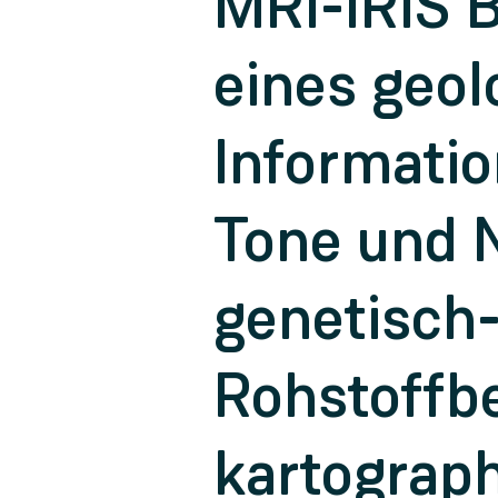
MRI-IRIS B
eines geol
Informatio
Tone und N
genetisch-
Rohstoffbe
kartograph