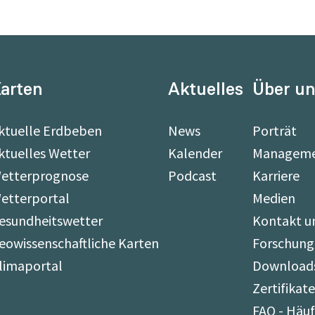
arten
Aktuelles
Über u
ktuelle Erdbeben
News
Porträt
ktuelles Wetter
Kalender
Managem
etterprognose
Podcast
Karriere
etterportal
Medien
esundheitswetter
Kontakt u
eowissenschaftliche Karten
Forschung
limaportal
Download
Zertifikat
FAQ - Häuf