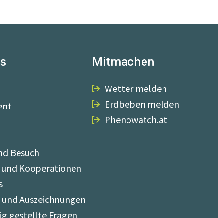
ns
Mitmachen
Wetter melden
Erdbeben melden
ent
Phenowatch.at
nd Besuch
 und Kooperationen
s
e und Auszeichnungen
ig gestellte Fragen