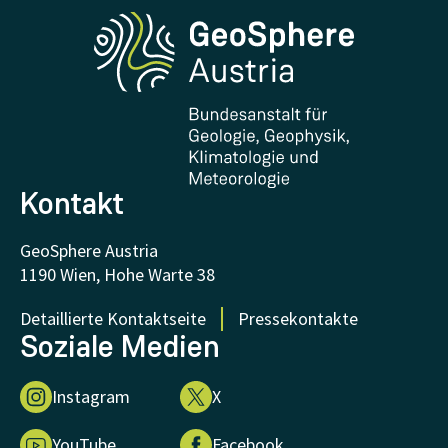
Phenowatch.at
Kontakt und Besuch
Forschung und Kooperationen
Downloads
Zertifikate und Auszeichnungen
FAQ - Häufig gestellte Fragen
Forschung unterstützen
Kontakt
GeoSphere Austria
1190 Wien, Hohe Warte 38
Detaillierte Kontaktseite
Pressekontakte
Soziale Medien
Instagram
X
YouTube
Facebook