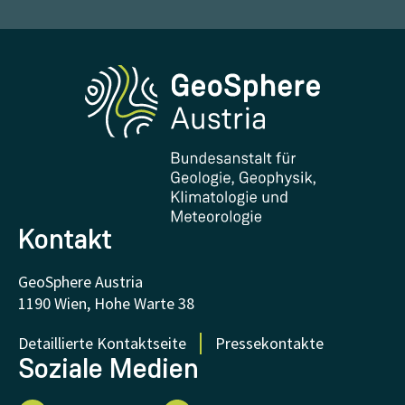
Wetter melden
Karriere
Klimaportal
Erdbeben melden
Medien
Phenowatch.at
Kontakt und Besuch
Forschung und Kooperationen
Downloads
Zertifikate und Auszeichnungen
FAQ - Häufig gestellte Fragen
Forschung unterstützen
Kontakt
GeoSphere Austria
1190 Wien, Hohe Warte 38
Detaillierte Kontaktseite
Pressekontakte
Soziale Medien