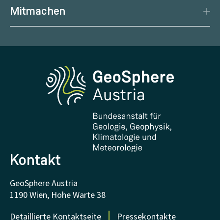
Porträt
Podcast
Gesundheitswetter
Mitmachen
Management
Geowissenschaftliche Karten
Wetter melden
Karriere
Klimaportal
Erdbeben melden
Medien
Phenowatch.at
Kontakt und Besuch
Forschung und Kooperationen
Downloads
Zertifikate und Auszeichnungen
FAQ - Häufig gestellte Fragen
Forschung unterstützen
Kontakt
GeoSphere Austria
1190 Wien, Hohe Warte 38
Detaillierte Kontaktseite
Pressekontakte