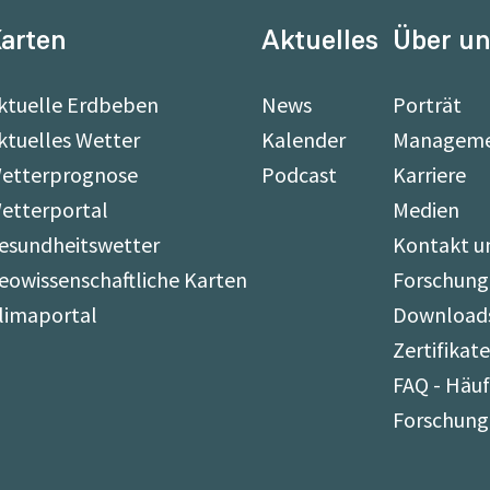
arten
Aktuelles
Über u
ktuelle Erdbeben
News
Porträt
ktuelles Wetter
Kalender
Managem
etterprognose
Podcast
Karriere
etterportal
Medien
esundheitswetter
Kontakt u
eowissenschaftliche Karten
Forschung
limaportal
Download
Zertifikat
FAQ - Häuf
Forschung