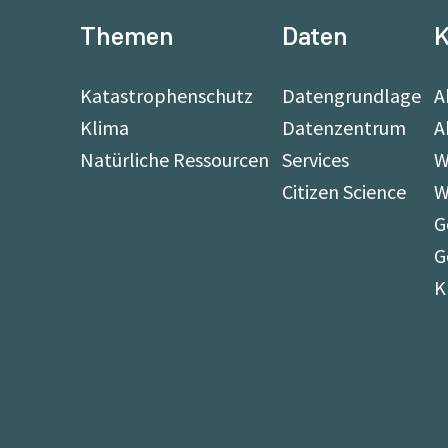
Themen
Daten
K
Katastrophenschutz
Datengrundlage
A
Klima
Datenzentrum
A
Natürliche Ressourcen
Services
W
Citizen Science
W
G
G
K