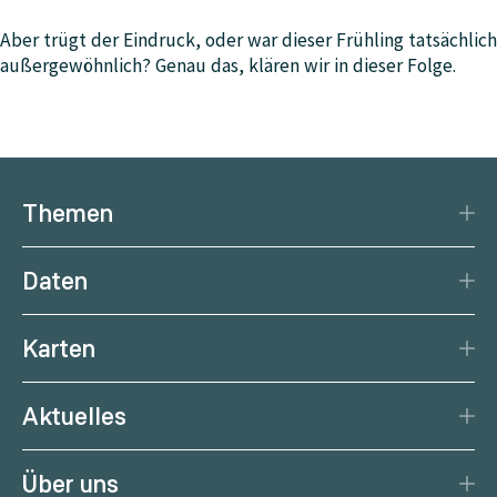
Aber trügt der Eindruck, oder war dieser Frühling tatsächlich
außergewöhnlich? Genau das, klären wir in dieser Folge.
Themen
Katastrophenschutz
Daten
Klima
Datengrundlage
Natürliche Ressourcen
Karten
Datenzentrum
Aktuelle Erdbeben
Services
Aktuelles
Aktuelles Wetter
Citizen Science
News
Wetterprognose
Über uns