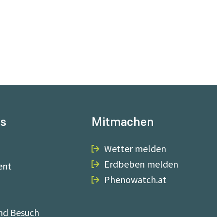
ns
Mitmachen
Wetter melden
Erdbeben melden
ent
Phenowatch.at
nd Besuch