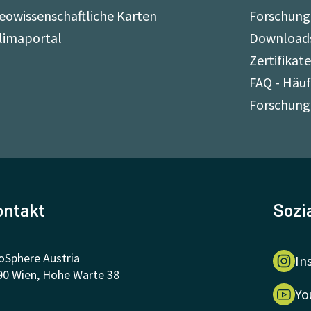
eowissenschaftliche Karten
Forschung
limaportal
Download
Zertifikat
FAQ - Häuf
Forschung
ontakt
Sozi
oSphere Austria
In
90 Wien, Hohe Warte 38
Yo