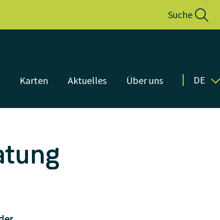
Suche
DE
n
Karten
Aktuelles
Über uns
atung
 der