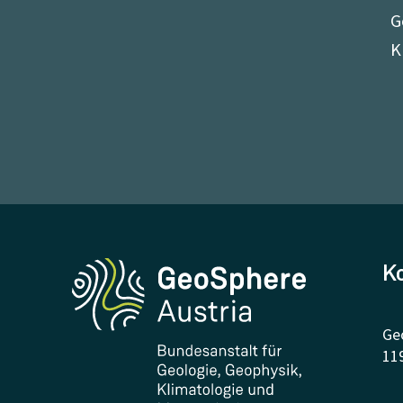
G
K
K
Ge
11