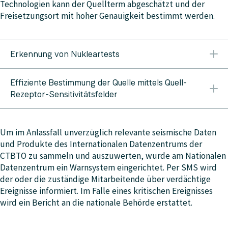
Technologien kann der Quellterm abgeschätzt und der
Freisetzungsort mit hoher Genauigkeit bestimmt werden.
Erkennung von Nukleartests
Eine der wichtigsten und zugleich schwierigsten
Effiziente Bestimmung der Quelle mittels Quell-
Aufgaben bei der Erkennung von Nuklearwaffentests
Rezeptor-Sensitivitätsfelder
ist deren Unterscheidung von Erdbeben. Es ereignen
sich fast 10.000 Erdbeben pro Jahr (also mehr als ein
Ein Ausbreitungsmodell kann sowohl für Vorwärts- als
Beben pro Stunde), die mindestens eine Magnitude
auch für Rückwärtsmodellierung verwendet werden.
Um im Anlassfall unverzüglich relevante seismische Daten
von 4 aufweisen. Aus dieser Flut von Daten sind nun
Kommt die Rückwärtsmodellierung zum Einsatz,
und Produkte des Internationalen Datenzentrums der
mögliche Nuklearwaffentests herauszufiltern. Zunächst
werden sogenannte „Quell-Rezeptor-
CTBTO zu sammeln und auszuwerten, wurde am Nationalen
erfolgt eine Lokalisierung anhand der seismischen
Sensitivitätsfelder“ berechnet. Mit diesen kann man
Datenzentrum ein Warnsystem eingerichtet. Per SMS wird
Daten und in weiterer Folge werden spezielle Kriterien
einen Zusammenhang zwischen gemessenen
der oder die zuständige Mitarbeitende über verdächtige
angewandt, die aus der Signalform der
Konzentrationswerten und möglichen Quelltermen
Ereignisse informiert. Im Falle eines kritischen Ereignisses
aufgezeichneten Bodenbewegungen abgeleitet
herstellen. Bei der Rückwärtssimulation wird für jeden
wird ein Bericht an die nationale Behörde erstattet.
werden können. Damit werden Erschütterungen, die
Simulationszeitschritt und jede Gitterzelle die Quell-
nicht von Erdbeben stammen, und natürliche Erdbeben
Rezeptor-Sensitivität berechnet. Nimmt man nun
unterschieden. Jedoch reichen seismische Verfahren in