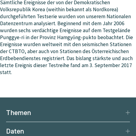
mögliche Quellterme in diskreter Zeit, in einer oder
Sämtliche Ereignisse der von der Demokratischen
der Regel nicht aus, um zwischen chemischer und
mehreren Zellen des Auszählgitters, kann man diese
Volksrepublik Korea (weithin bekannt als Nordkorea)
nuklearer Explosion zu differenzieren. Darum werden
mit dem Quell-Rezeptor-Sensitivitätsfeld
durchgeführten Testserie wurden von unserem Nationalen
mittels atmosphärischer Transportmodellierung,
multiplizieren und erhält die zu erwartenden
Datenzentrum analysiert. Beginnend mit dem Jahr 2006
ausgehend von der seismischen Lokalisierung, mögliche
Messwerte an den Messstationen. Diese kann man mit
wurden sechs verdächtige Ereignisse auf dem Testgelände
betroffene Radionuklid-Messstationen bestimmt und in
den tatsächlichen Messungen vergleichen und so auf
Punggye-ri in der Provinz Hamgyŏng-pukto beobachtet. Die
Folge beobachtet. Erst die Detektion bestimmter
die Quellstärke rückschließen. Mit nur einer Simulation
Ereignisse wurden weltweit mit den seismischen Stationen
Radionuklide ermöglicht die eindeutige Zuordnung, ob
kann man so verschiedene mögliche Quellterme testen,
der CTBTO, aber auch von Stationen des Österreichischen
es sich um einen Kernwaffentest oder eine andere
indem die dazugehörigen (mit Hilfe des Quell-
Erdbebendienstes registriert. Das bislang stärkste und auch
Explosion handelt.
Rezeptor-Sensitivitätsfeldes berechneten)
letzte Ereignis dieser Testreihe fand am 3. September 2017
Modellwerte mit den tatsächlichen Messwerten
statt.
verglichen werden. Diese Methode des Vergleichs ist
effektiver, als für jeden möglichen Quellterm eine
Vorwärtssimulation durchzuführen und die Ergebnisse
dieser mit den tatsächlichen Messungen zu vergleichen
Themen
Katastrophenschutz
Daten
Klima