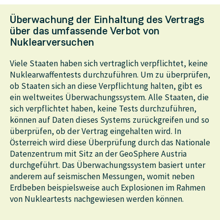
Weitere Prozesse wie die Ablagerung der Schadstoffe
Überwachung der Einhaltung des Vertrags
am Boden durch Absinken und durch das Auswaschen
über das umfassende Verbot von
mit Regen oder Schneefall oder auch radioaktive
Nuklearversuchen
Zerfallsprozesse können ebenfalls simuliert werden.
Viele Staaten haben sich vertraglich verpflichtet, keine
Nuklearwaffentests durchzuführen. Um zu überprüfen,
ob Staaten sich an diese Verpflichtung halten, gibt es
ein weltweites Überwachungssystem. Alle Staaten, die
sich verpflichtet haben, keine Tests durchzuführen,
können auf Daten dieses Systems zurückgreifen und so
überprüfen, ob der Vertrag eingehalten wird. In
Österreich wird diese Überprüfung durch das Nationale
Datenzentrum mit Sitz an der GeoSphere Austria
durchgeführt. Das Überwachungssystem basiert unter
anderem auf seismischen Messungen, womit neben
Erdbeben beispielsweise auch Explosionen im Rahmen
von Nukleartests nachgewiesen werden können.