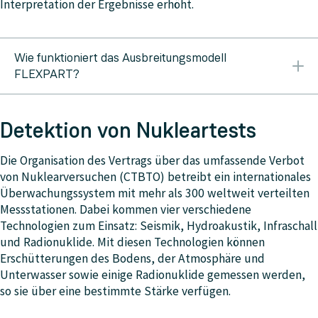
Interpretation der Ergebnisse erhöht.
Wie funktioniert das Ausbreitungsmodell
FLEXPART?
An der GeoSphere Austria wird das Lagrange Partikel-
Dispersionsmodell FLEXPART (FLEXible PARTicle
Detektion von Nukleartests
dispersion model) verwendet. In dieser Art von
Dispersionsmodellen wird eine Schadstoffwolke durch
Die Organisation des Vertrags über das umfassende Verbot
einzelne Teilchen repräsentiert. Es wird eine
von Nuklearversuchen (CTBTO) betreibt ein internationales
bestimmte Anzahl an Partikeln am Ort der Quelle
Überwachungssystem mit mehr als 300 weltweit verteilten
freigesetzt und diese werden einzeln mit der
Messstationen. Dabei kommen vier verschiedene
Luftströmung transportiert. Deswegen benötigt es
Technologien zum Einsatz: Seismik, Hydroakustik, Infraschall
dreidimensionale Windfelder als meteorologische
und Radionuklide. Mit diesen Technologien können
Eingangsdaten. Die Durchmischung der
Erschütterungen des Bodens, der Atmosphäre und
Luftbeimengung mit Umgebungsluft (Diffusion) durch
Unterwasser sowie einige Radionuklide gemessen werden,
thermische und mechanische Turbulenz in der
so sie über eine bestimmte Stärke verfügen.
Atmosphäre wird berücksichtigt, indem der Bewegung
jedes Partikels eine Zufallskomponente zugefügt wird.