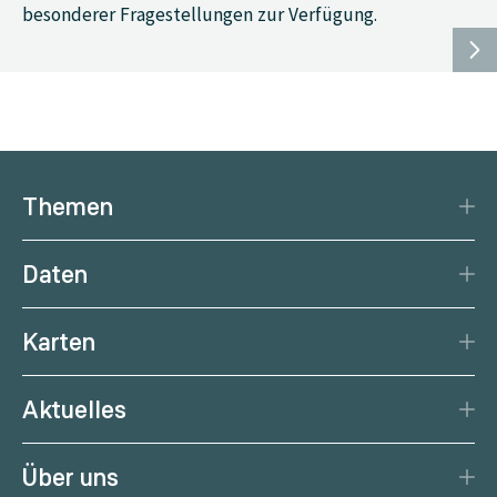
besonderer Fragestellungen zur Verfügung.
Themen
Katastrophenschutz
Daten
Klima
Datengrundlage
Natürliche Ressourcen
Karten
Datenzentrum
Aktuelle Erdbeben
Services
Aktuelles
Aktuelles Wetter
Citizen Science
News
Wetterprognose
Über uns
Kalender
Wetterportal