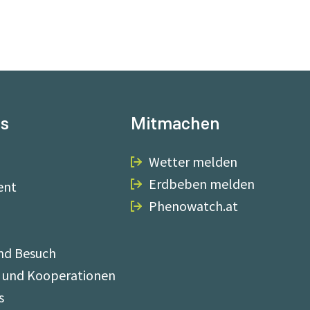
ns
Mitmachen
Wetter melden
Erdbeben melden
ent
Phenowatch.at
nd Besuch
 und Kooperationen
s