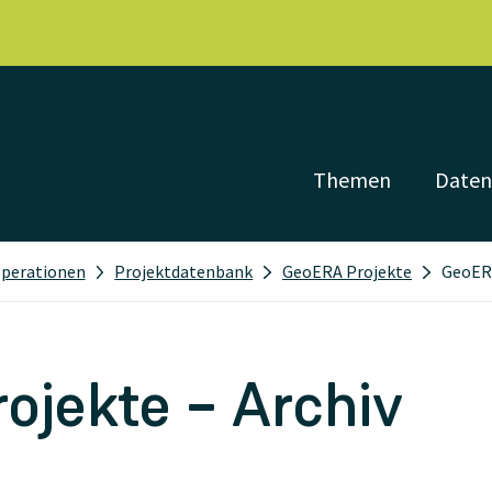
Themen
Date
operationen
Projektdatenbank
GeoERA Projekte
GeoERA
ojekte – Archiv