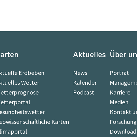
arten
Aktuelles
Über u
ktuelle Erdbeben
News
Porträt
ktuelles Wetter
Kalender
Managem
etterprognose
Podcast
Karriere
etterportal
Medien
esundheitswetter
Kontakt u
eowissenschaftliche Karten
Forschung
limaportal
Download