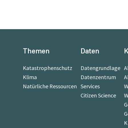
Themen
Daten
K
Katastrophenschutz
Datengrundlage
A
Klima
Datenzentrum
A
Natürliche Ressourcen
Services
W
Citizen Science
W
G
G
K